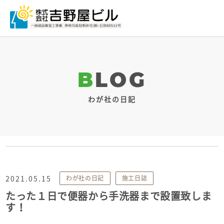
BLOG
わが社の日記
2021.05.15
わが社の日記
施工日誌
たった１日で便器から手洗器まで設置致しま
す！