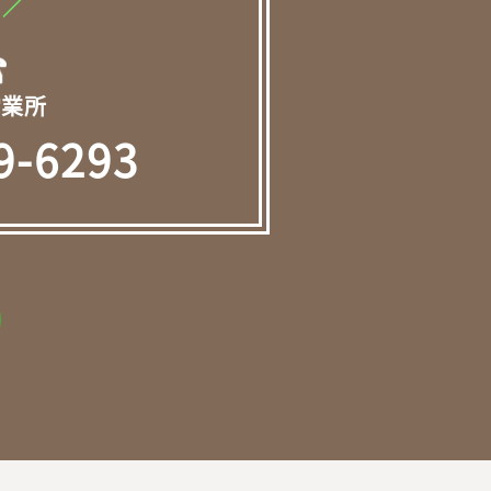
！
／
営業所
9-6293