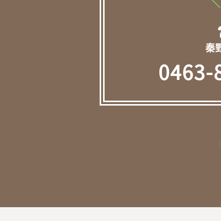
＼
秦
0463-